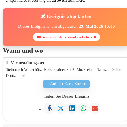
entspannteres Freediving bis zu
30 Metern Tiefe
.
❌ Ereignis abgelaufen
Dieses Ereignis ist am abgelaufen
23. Mai 2026 10:00
🎟 Gesamtzahl der verkauften Tickets: 0
Wann und wo
Veranstaltungsort
Steinbruch Wildschütz, Kobershainer Str 2, Mockrehna, Sachsen, 04862,
Deutschland
Auf Der Karte Suchen
Teilen Sie Dieses Ereignis