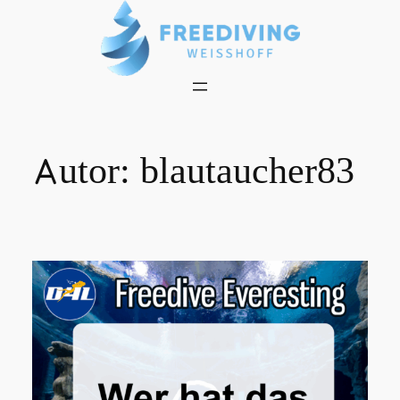
Zum
Inhalt
springen
Autor:
blautaucher83