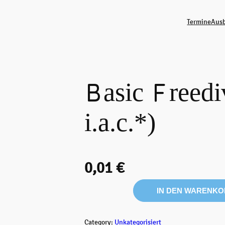
Termine
Ausb
Basic Freed
i.a.c.*)
0,01
€
B
IN DEN WARENKO
a
s
i
Category:
Unkategorisiert