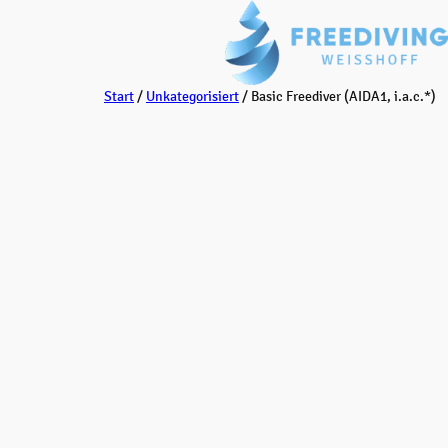
Zum
Inhalt
springen
Start
/
Unkategorisiert
/ Basic Freediver (AIDA1, i.a.c.*)