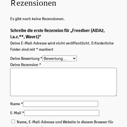
Rezensionen
e
r
(
Es gibt noch keine Rezensionen.
A
I
Schreibe die erste Rezension für „Freediver (AIDA2,
D
i.a.c.**, Wave1)“
A
Deine E-Mail-Adresse wird nicht veröffentlicht.
Erforderliche
2
Felder sind mit
*
markiert
,
i
Deine Bewertung
*
.
Deine Rezension
*
a
.
c
.
*
*
Name
*
,
E-Mail
*
W
a
Name, E-Mail-Adresse und Website in diesem Browser für
v