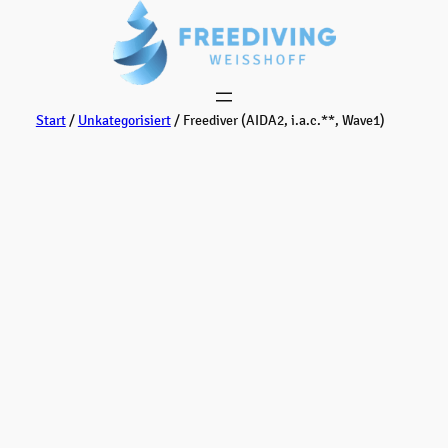
Zum
Inhalt
springen
Start
/
Unkategorisiert
/ Freediver (AIDA2, i.a.c.**, Wave1)