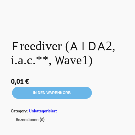
Freediver (AIDA2,
i.a.c.**, Wave1)
0,01
€
F
IN DEN WARENKORB
r
e
e
Category:
Unkategorisiert
d
Rezensionen (0)
i
v