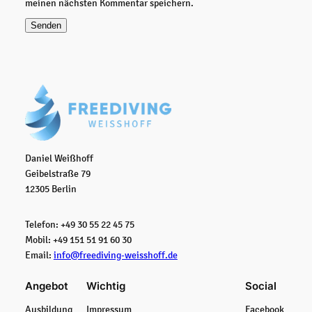
meinen nächsten Kommentar speichern.
e
1
)
M
e
n
g
e
Daniel Weißhoff
Geibelstraße 79
12305 Berlin
Telefon: +49 30 55 22 45 75
Mobil: +49 151 51 91 60 30
Email:
info@freediving-weisshoff.de
Angebot
Wichtig
Social
Ausbildung
Impressum
Facebook