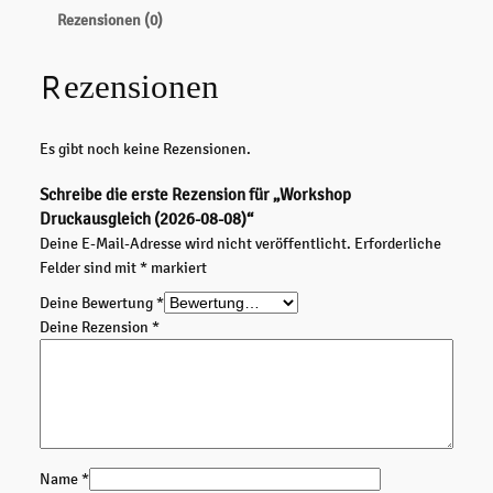
s
Rezensionen (0)
h
o
Rezensionen
p
D
r
Es gibt noch keine Rezensionen.
u
c
Schreibe die erste Rezension für „Workshop
k
Druckausgleich (2026-08-08)“
a
Deine E-Mail-Adresse wird nicht veröffentlicht.
Erforderliche
u
Felder sind mit
*
markiert
s
g
Deine Bewertung
*
l
Deine Rezension
*
e
i
c
h
(
2
Name
*
0