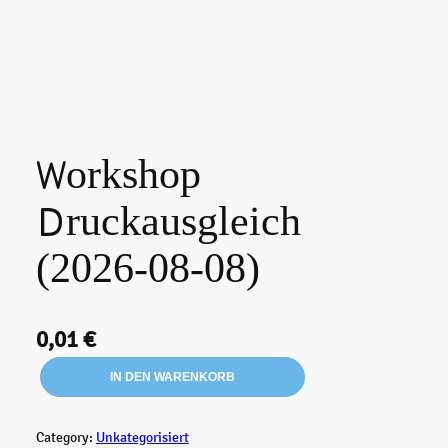
Workshop
Druckausgleich
(2026-08-08)
0,01
€
W
IN DEN WARENKORB
o
r
k
Category:
Unkategorisiert