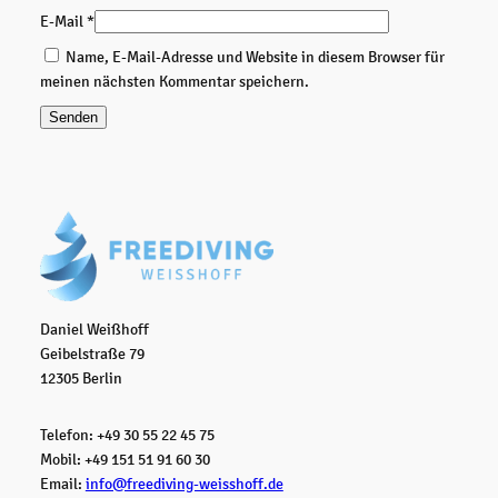
E-Mail
*
2
6
Name, E-Mail-Adresse und Website in diesem Browser für
-
meinen nächsten Kommentar speichern.
0
8
-
0
8
)
M
e
n
g
Daniel Weißhoff
e
Geibelstraße 79
12305 Berlin
Telefon: +49 30 55 22 45 75
Mobil: +49 151 51 91 60 30
Email:
info@freediving-weisshoff.de