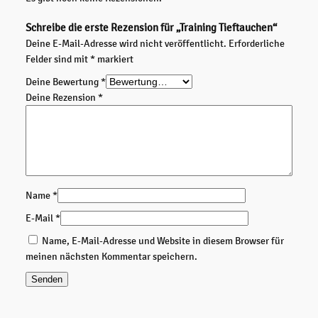
i
e
Schreibe die erste Rezension für „Training Tieftauchen“
f
Deine E-Mail-Adresse wird nicht veröffentlicht.
Erforderliche
t
Felder sind mit
*
markiert
a
u
Deine Bewertung
*
c
Deine Rezension
*
h
e
n
M
e
n
Name
*
g
E-Mail
*
e
Name, E-Mail-Adresse und Website in diesem Browser für
meinen nächsten Kommentar speichern.