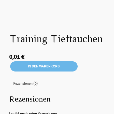
Training Tieftauchen
0,01
€
T
IN DEN WARENKORB
r
a
i
Rezensionen (0)
n
i
Rezensionen
n
g
T
Es gibt noch keine Rezensionen.