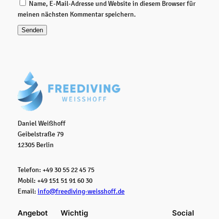
Name, E-Mail-Adresse und Website in diesem Browser für
a
meinen nächsten Kommentar speichern.
.
c
.
*
*
*
,
W
a
v
Daniel Weißhoff
e
Geibelstraße 79
2
12305 Berlin
)
M
Telefon: +49 30 55 22 45 75
e
Mobil: +49 151 51 91 60 30
n
Email:
info@freediving-weisshoff.de
g
e
Angebot
Wichtig
Social