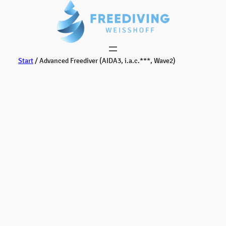
Zum
Inhalt
springen
Start
/ Advanced Freediver (AIDA3, i.a.c.***, Wave2)