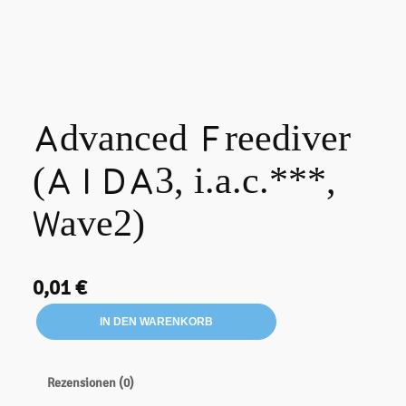
Advanced Freediver
(AIDA3, i.a.c.***,
Wave2)
0,01
€
A
IN DEN WARENKORB
d
v
a
Rezensionen (0)
n