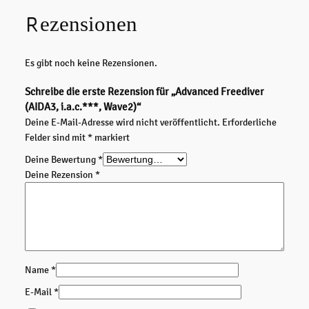
c
Rezensionen
e
d
F
Es gibt noch keine Rezensionen.
r
e
Schreibe die erste Rezension für „Advanced Freediver
e
(AIDA3, i.a.c.***, Wave2)“
d
Deine E-Mail-Adresse wird nicht veröffentlicht.
Erforderliche
i
Felder sind mit
*
markiert
v
e
Deine Bewertung
*
r
Deine Rezension
*
(
A
I
D
A
3
Name
*
,
E-Mail
*
i
.