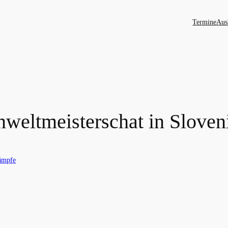
Termine
Aus
nweltmeisterschat in Sloven
ämpfe