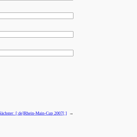
Nächster:
[:de]Rhein-Main-Cup 2007[:]
→