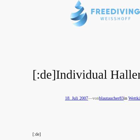
Zum
Inhalt
springen
[:de]Individual Halle
18. Juli 2007
—
von
blautaucher83
in
Wettk
[:de]