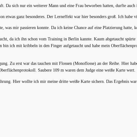
t. Da sich nur ein weiterer Mann und eine Frau beworben hatten, durfte auch i
n etwas ganz besonderes. Der Lerneffekt war hier besonders groß. Ich habe vi
, was mir passieren konnte. Da ich keine Chance auf eine Platzierung hatte, k
esucht, da ich ihn schon vom Training in Berlin kannte. Kaum abgetaucht spürt
bin ich mit kribbeln in den Finger aufgetaucht und habe mein Oberflächenprot
gung. Zu erst war das tauchen mit Flossen (Monoflosse) an der Reihe. Hier h
Oberflächenprotokoll. Saubere 109 m waren dem Judge eine weiße Karte wert.
ahrung. Hier wollte ich mir meine dritte weiße Karte sichern. Das Ergebnis wa