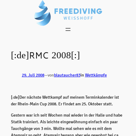
Zum
Inhalt
springen
[:de]RMC 2008[:]
29. Juli 2008
—
von
blautaucher83
in
Wettkämpfe
[:de]Der nächste Wettkampf auf meinem Terminkalender ist
der Rhein-Main Cup 2008. Er findet am 25. Oktober statt.
Gestern war ich seit Wochen mal wieder in der Halle und habe
Statik trainiert. Als leichte eingewöhnung einfach ein paar
Tauchgänge von 3 min. Wollte mal sehen wie es mit dem
Atemreiz so geht. Atemreiz begann aber wie gewohnt bei ca.