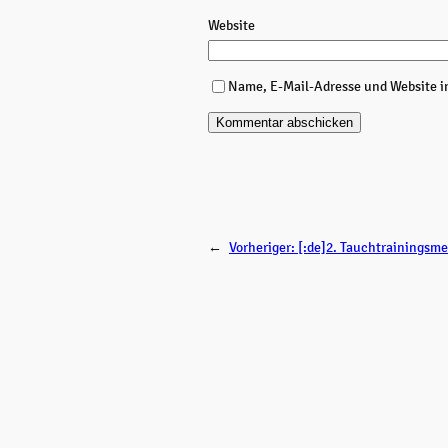
Website
Name, E-Mail-Adresse und Website i
←
Vorheriger:
[:de]2. Tauchtrainingsme