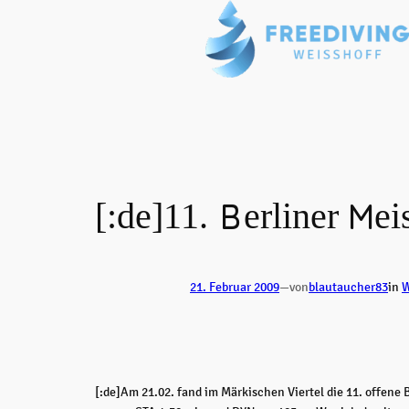
Zum
Inhalt
springen
[:de]11. Berliner Meis
21. Februar 2009
—
von
blautaucher83
in
W
[:de]Am 21.02. fand im Märkischen Viertel die 11. offene B