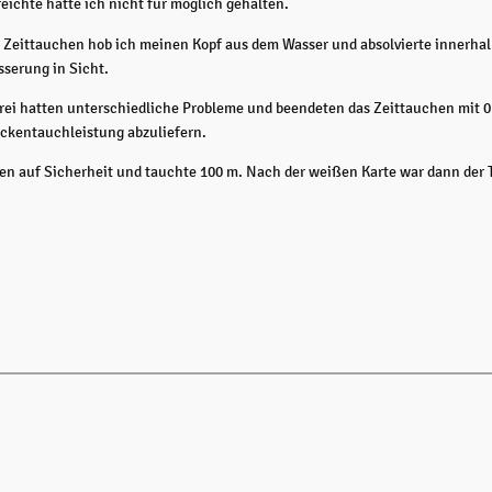
eichte hatte ich nicht für möglich gehalten.
m Zeittauchen hob ich meinen Kopf aus dem Wasser und absolvierte innerha
sserung in Sicht.
 drei hatten unterschiedliche Probleme und beendeten das Zeittauchen mit 0 
eckentauchleistung abzuliefern.
n auf Sicherheit und tauchte 100 m. Nach der weißen Karte war dann der Ti