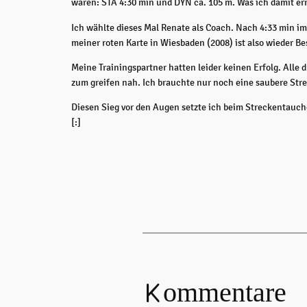
waren: STA 4:30 min und DYN ca. 105 m. Was ich damit err
Ich wählte dieses Mal Renate als Coach. Nach 4:33 min i
meiner roten Karte in Wiesbaden (2008) ist also wieder Be
Meine Trainingspartner hatten leider keinen Erfolg. Alle
zum greifen nah. Ich brauchte nur noch eine saubere Str
Diesen Sieg vor den Augen setzte ich beim Streckentauche
[:]
Kommentare