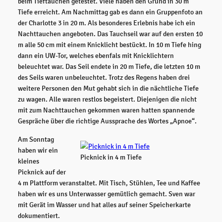
beim Tieftauchen getestet. Viele haben den Grund in 30 m
Tiefe erreicht. Am Nachmittag gab es dann ein Gruppenfoto an
der Charlotte 3 in 20 m. Als besonderes Erlebnis habe ich ein
Nachttauchen angeboten. Das Tauchseil war auf den ersten 10
m alle 50 cm mit einem Knicklicht bestückt. In 10 m Tiefe hing
dann ein UW-Tor, welches ebenfals mit Knicklichtern
beleuchtet war. Das Seil endete in 20 m Tiefe, die letzten 10 m
des Seils waren unbeleuchtet. Trotz des Regens haben drei
weitere Personen den Mut gehabt sich in die nächtliche Tiefe
zu wagen. Alle waren restlos begeistert. Diejenigen die nicht
mit zum Nachttauchen gekommen waren hatten spannende
Gespräche über die richtige Aussprache des Wortes „Apnoe“.
Am Sonntag
haben wir ein
Picknick in 4 m Tiefe
kleines
Picknick auf der
4 m Plattform veranstaltet. Mit Tisch, Stühlen, Tee und Kaffee
haben wir es uns Unterwasser gemütlich gemacht. Sven war
mit Gerät im Wasser und hat alles auf seiner Speicherkarte
dokumentiert.