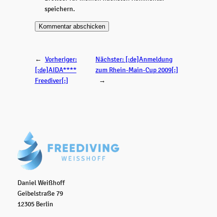
speichern.
←
Vorheriger:
Nächster:
[:de]Anmeldung
[:de]AIDA****
zum Rhein-Main-Cup 2009[:]
Freediver[:]
→
Daniel Weißhoff
Geibelstraße 79
12305 Berlin