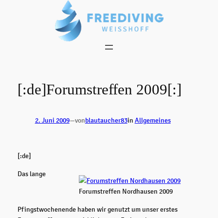
Zum
Inhalt
springen
[:de]Forumstreffen 2009[:]
2. Juni 2009
—
von
blautaucher83
in
Allgemeines
[:de]
Das lange
Forumstreffen Nordhausen 2009
Pfingstwochenende haben wir genutzt um unser erstes