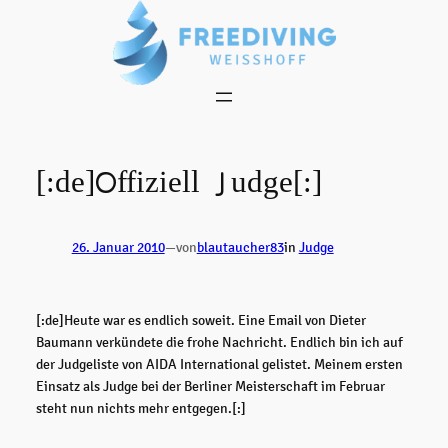
Zum
Inhalt
springen
[:de]Offiziell Judge[:]
26. Januar 2010
—
von
blautaucher83
in
Judge
[:de]Heute war es endlich soweit. Eine Email von Dieter
Baumann verkündete die frohe Nachricht. Endlich bin ich auf
der Judgeliste von AIDA International gelistet. Meinem ersten
Einsatz als Judge bei der Berliner Meisterschaft im Februar
steht nun nichts mehr entgegen.[:]