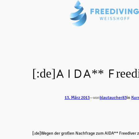
Zum
Inhalt
springen
[:de]AIDA** Freediv
13. März 2013
—
von
blautaucher83
in
Kur
[:de]Wegen der großen Nachfrage zum AIDA** Freediver zu