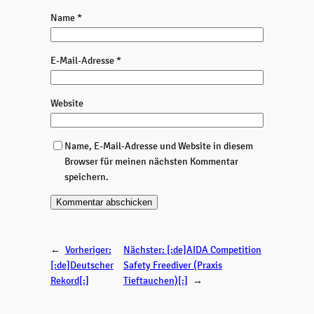
Name
*
E-Mail-Adresse
*
Website
Name, E-Mail-Adresse und Website in diesem
Browser für meinen nächsten Kommentar
speichern.
←
Vorheriger:
Nächster:
[:de]AIDA Competition
[:de]Deutscher
Safety Freediver (Praxis
Rekord[:]
Tieftauchen)[:]
→