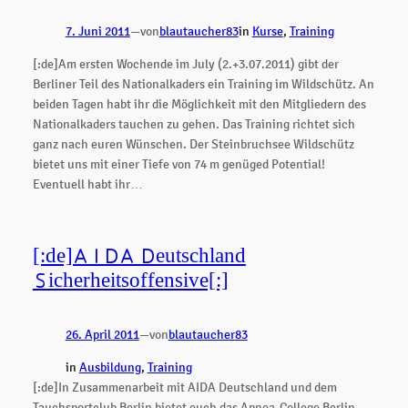
7. Juni 2011
—
von
blautaucher83
in
Kurse
, 
Training
[:de]Am ersten Wochende im July (2.+3.07.2011) gibt der
Berliner Teil des Nationalkaders ein Training im Wildschütz. An
beiden Tagen habt ihr die Möglichkeit mit den Mitgliedern des
Nationalkaders tauchen zu gehen. Das Training richtet sich
ganz nach euren Wünschen. Der Steinbruchsee Wildschütz
bietet uns mit einer Tiefe von 74 m genüged Potential!
Eventuell habt ihr…
[:de]AIDA Deutschland
Sicherheitsoffensive[:]
26. April 2011
—
von
blautaucher83
in
Ausbildung
, 
Training
[:de]In Zusammenarbeit mit AIDA Deutschland und dem
Tauchsportclub Berlin bietet euch das Apnea-College Berlin