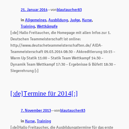
21. Januar 2014
—
von
blautaucher83
in
Allgemeines
, 
Ausbildung
, 
Judge
, 
Kurse
, 
Training
, 
Wettkämpfe
[:de] Hallo Freitaucher, die Homepage mit allen Infos zur 1.
Deutschen Teammeisterschaft ist online:
http://www.deutscheteammeisterschaften.de/ AIDA-
Teammeisterschaft 09.03.2014 08:30 – Akkreditierung 10:15 –
Warm Up Statik 11:00 – Statik Team Wettkampf 14:30 –
Dynamik Team Wettkampf 17:30 – Ergebnisse & Büfett 18:30 –
Siegerehrung [:]
[:de]Termine für 2014[:]
7. November 2013
—
von
blautaucher83
in
Kurse
, 
Training
[:de]Hallo Freitaucher, die Ausbildungstermine für das erste