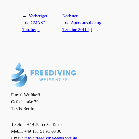
←
Vorheriger:
Nächster:
[:de]CMAS*
[:de]Apnoeausbildung-
Taucher[:]
Termine 2011:[:]
→
Daniel Weißhoff
Geibelstraße 79
12305 Berlin
Telefon: +49 30 55 22 45 75
Mobil: +49 151 51 91 60 30
Email:
info@freediving-weisshoff.de