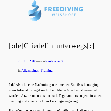
Zum
Inhalt
springen
[:de]Gliedefin unterwegs[:]
29. Juli 2010
—
von
blautaucher83
in
Allgemeines
, 
Training
[:de]Als ich heute Nachmittag nach meinen Emails schaute ging
mein Adrenalinspiegel nach oben. Meine Gliedfin ist versendet
worden. Jetzt trennen uns nur nach Tage vom ersten gemeinsamen
Training und einer erhofften Leistungssteigerung.
Fast könnte man sagen sie kommt pünktlich zur Hallensaison.