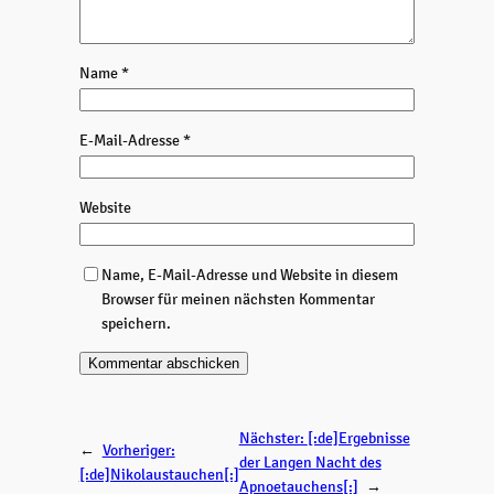
Name
*
E-Mail-Adresse
*
Website
Name, E-Mail-Adresse und Website in diesem
Browser für meinen nächsten Kommentar
speichern.
Nächster:
[:de]Ergebnisse
←
Vorheriger:
der Langen Nacht des
[:de]Nikolaustauchen[:]
Apnoetauchens[:]
→