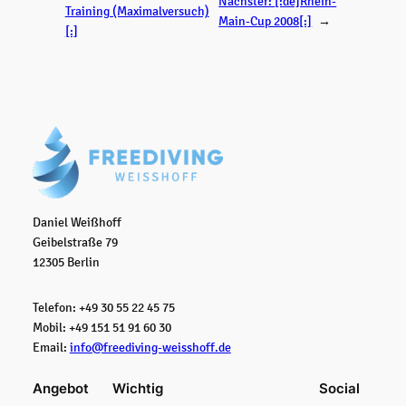
Nächster:
[:de]Rhein-
Training (Maximalversuch)
Main-Cup 2008[:]
→
[:]
Daniel Weißhoff
Geibelstraße 79
12305 Berlin
Telefon: +49 30 55 22 45 75
Mobil: +49 151 51 91 60 30
Email:
info@freediving-weisshoff.de
Angebot
Wichtig
Social